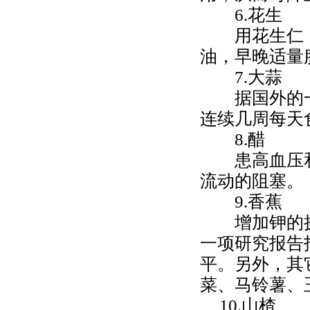
6.
花生
用花生仁（
油，早晚适量
7.
大蒜
据国外的一
连续几周每天
8.
醋
患高血压
流动的阻塞。
9.
香蕉
增加钾的摄
一项研究报告
平。另外，其
菜、马铃薯、
10.
山楂