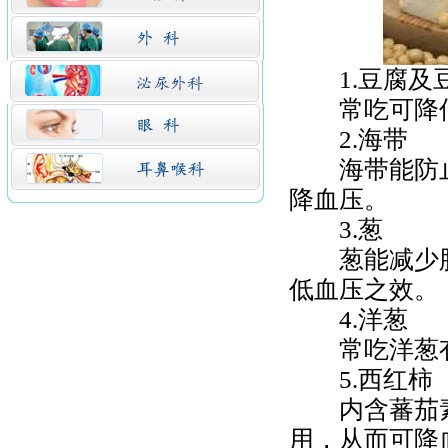
1.
豆腐
及
常吃可降低
2.
海带
海带能防止
降血压。
3.
葱
葱能减少胆
低血压
之效。
4.
洋葱
常吃洋葱有
5.
西红柿
内含蕃茄素
用，从而可降