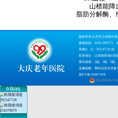
山楂能降血
脂肪分解酶、
版权所有|大庆市让胡路区
健康热线：0459-5089175 或 
客服Q Q：392347728 或 25
联系地址：让胡路商场灯岗西
乘车路线：2路、3路、6路、1
温馨提醒：网站信息仅供参
黑ICP备15000729号
黑公网安备 23060
392347728
254379079